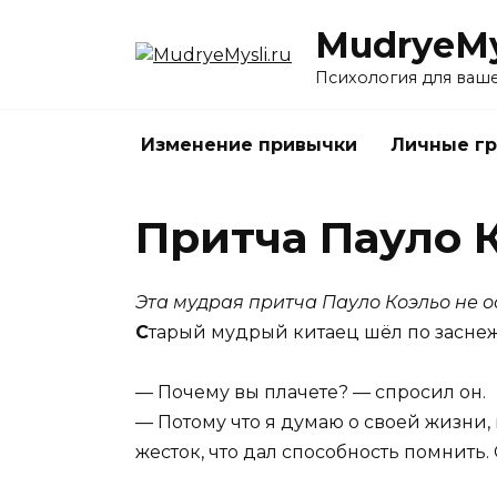
Перейти
MudryeMys
к
содержанию
Психология для ваш
Изменение привычки
Личные г
Притча Пауло 
Эта мудрая притча Пауло Коэльо не 
С
тарый мудрый китаец шёл по засне
— Почему вы плачете? — спросил он.
— Потому что я думаю о своей жизни, 
жесток, что дал способность помнить.