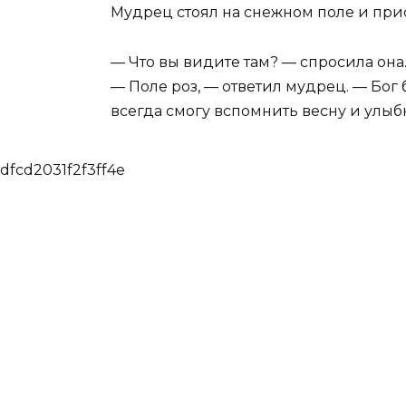
Мудрец стоял на снежном поле и прис
— Что вы видите там? — спросила она
— Поле роз, — ответил мудрец. — Бог 
всегда смогу вспомнить весну и улыб
dfcd2031f2f3ff4e