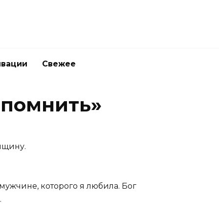
ивации
Свежее
 помнить»
нщину.
 мужчине, которого я любила. Бог
.