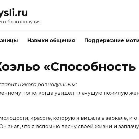
li.ru
его благополучия
раницы
Навыки общения
Поддержание мот
Коэльо «Способность
оставит никого равнодушным:
женному полю, когда увидел плачущую пожилую же
молодости, красоте, которую я видела в зеркале, и о
 Он знал, что я вспомню весну своей жизни и заплачу