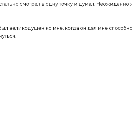
тально смотрел в одну точку и думал. Неожиданно 
.
был великодушен ко мне, когда он дал мне способнос
нуться.