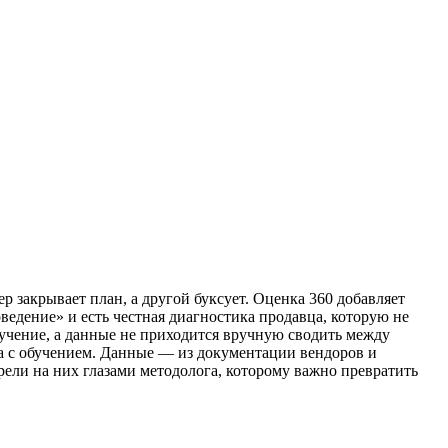
 закрывает план, а другой буксует. Оценка 360 добавляет
едение» и есть честная диагностика продавца, которую не
бучение, а данные не приходится вручную сводить между
а с обучением. Данные — из документации вендоров и
рели на них глазами методолога, которому важно превратить