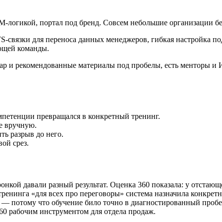
логикой, портал под бренд. Совсем небольшие организации бер
S-связки для переноса данных менеджеров, гибкая настройка по
ующей команды.
р и рекомендованные материалы под пробелы, есть менторы и И
омпетенции превращался в конкретный тренинг.
е вручную.
ь разрыв до него.
ой срез.
ронкой давали разный результат. Оценка 360 показала: у отстаю
тренинга «для всех про переговоры» система назначила конкрет
а — потому что обучение било точно в диагностированный пробел,
360 рабочим инструментом для отдела продаж.