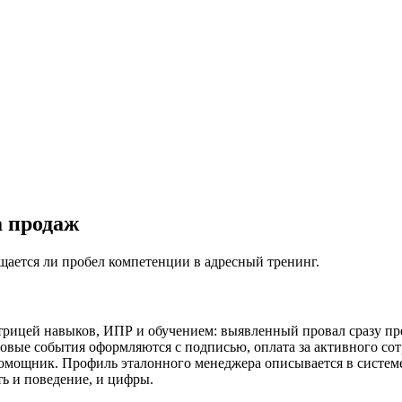
а продаж
щается ли пробел компетенции в адресный тренинг.
трицей навыков, ИПР и обучением: выявленный провал сразу пре
дровые события оформляются с подписью, оплата за активного с
помощник. Профиль эталонного менеджера описывается в системе
ь и поведение, и цифры.