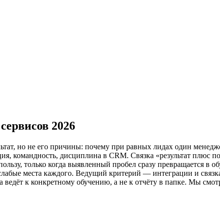
 сервисов 2026
тат, но не его причины: почему при равных лидах один менеджер
я, командность, дисциплина в CRM. Связка «результат плюс пов
пользу, только когда выявленный пробел сразу превращается в о
слабые места каждого. Ведущий критерий — интеграции и связк
а ведёт к конкретному обучению, а не к отчёту в папке. Мы смот