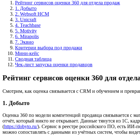
Рейтинг сервисов оценки 360 для отдела продаж
1. Добыто
2. Websoft HCM
3. Unicraft
4. Teachbase
5. Motivity
6. Mirapolis
7. Эквио
Критерии выбора под продажи
Мини-кейс
Сводная таблица
Чек-лист запуска оценки продавцов
Рейтинг сервисов оценки 360 для отдел
Смотрим, как оценка связывается с CRM и обучением и превра
1. Добыто
Оценка 360 по модели компетенций продавца связывается с ма
отчёт, который никто не открывает. Данные тянутся из 1С, ка
(
https://dobyto.ru/
). Сервис в реестре российского ПО, есть ИИ-
можно сопоставлять с данными из учётных систем, чтобы видет