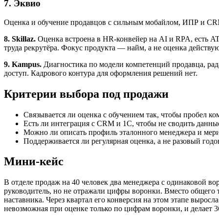
7. Эквио
Оценка и обучение продавцов с сильным мобайлом, ИПР и CRM-
8. Skillaz.
Оценка встроена в HR-конвейер на AI и RPA, есть AT
труда рекрутёра. Фокус продукта — найм, а не оценка действ
9. Kampus.
Диагностика по модели компетенций продавца, рада
доступ. Кадрового контура для оформления решений нет.
Критерии выбора под продажи
Связывается ли оценка с обучением так, чтобы пробел к
Есть ли интеграция с CRM и 1С, чтобы не сводить данны
Можно ли описать профиль эталонного менеджера и мерит
Поддерживается ли регулярная оценка, а не разовый годов
Мини-кейс
В отделе продаж на 40 человек два менеджера с одинаковой во
руководитель, но не отражали цифры воронки. Вместо общего 
наставника. Через квартал его конверсия на этом этапе выросл
невозможная при оценке только по цифрам воронки, и делает 