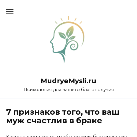
Перейти
к
содержанию
MudryeMysli.ru
Психология для вашего благополучия
7 признаков того, что ваш
муж счастлив в браке
Каждая жена хочет, чтобы ее муж был счастлив