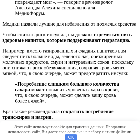
повреждают мозг», — говорит врач-невролог
Александра Алехина специально для
МедикФорум.
Медики назвали лучшие для избавления от похмелья средства
Чтобы снизить риск инсульта, вы должны
стремиться пить
здоровые напитки, которые поддерживают гидратацию.
Например, вместо газированных и сладких напитков вам
следует пить больше воды, зеленого чая, обезжиренных
молочных продуктов, смузи и натуральных соков, поскольку
они снижают риск обезвоживания, сохраняя кровь менее
вязкой, что, в свою очередь, может предотвратить инсульт.
«Потребление слишком большого количества
сахара
может повысить уровень сахара в крови,
что, в свою очередь, может сделать вашу кровь
более вязкой».
Врач также рекомендовала
сократить потребление
трансжиров и натрия.
Этот сайт использует cookie для хранения данных. Продолжая
© 2026 MudryeMysli.ru
использовать сайт, Вы даете свое согласие на работу с этими файлами.
OK
dfcd2031f2f3ff4e