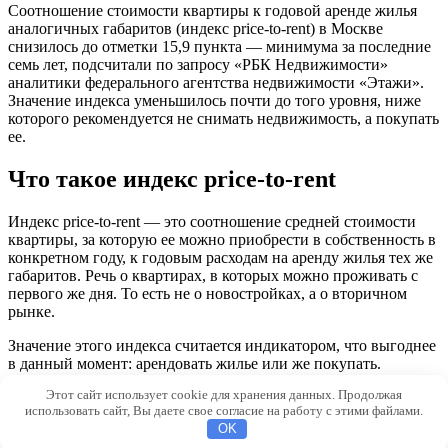
Соотношение стоимости квартиры к годовой аренде жилья
аналогичных габаритов (индекс price-to-rent) в Москве
снизилось до отметки 15,9 пункта — минимума за последние
семь лет, подсчитали по запросу «РБК Недвижимости»
аналитики федерального агентства недвижимости «Этажи».
Значение индекса уменьшилось почти до того уровня, ниже
которого рекомендуется не снимать недвижимость, а покупать
ее.
Что такое индекс price-to-rent
Индекс price-to-rent — это соотношение средней стоимости
квартиры, за которую ее можно приобрести в собственность в
конкретном году, к годовым расходам на аренду жилья тех же
габаритов. Речь о квартирах, в которых можно проживать с
первого же дня. То есть не о новостройках, а о вторичном
рынке.
Значение этого индекса считается индикатором, что выгоднее
в данный момент: арендовать жилье или же покупать.
Этот сайт использует cookie для хранения данных. Продолжая
© 2026 MudryeMysli.ru
использовать сайт, Вы даете свое согласие на работу с этими файлами.
OK
dfcd2031f2f3ff4e