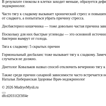
В результате глюкозы в клетки заходит меньше, образуется де
эндокринолог.
Часто тягу к сладкому вызывает хронический стресс и повыше
от сладкого, а попытаться убрать причину стресса.
Дисбактериоз кишечника — тоже довольно частая причина завис
Поскольку для них быстрые углеводы — это основной источник
бактерии вымрут от голода.
Тяга к сладкому: 5 скрытых причин
Гормональный дисбаланс тоже вызывает тягу к сладкому. Замеч
случаться не должно.
Диетолог Ковальков назвал способ отключить вечернюю тягу к
Также среди причин сахарной зависимости часто встречается н
Наталья Либеранская Здоровье Врач-эндокринолог
© 2026 MudryeMysli.ru
dfcd2031f2f3ff4e