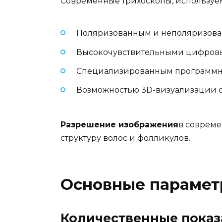
Современные трихоскопы, используем
Поляризованным и неполяризова
Высокочувствительными цифров
Специализированным программ
Возможностью 3D-визуализации с
Разрешение изображения
в совреме
структуру волос и фолликулов.
Основные парамет
Количественные показ