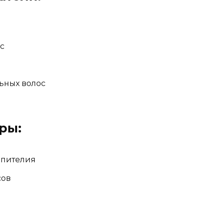
с
ьных волос
ры:
эпителия
сов