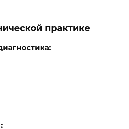
нической практике
диагностика:
я
: