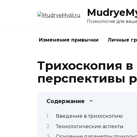
Перейти
MudryeMys
к
содержанию
Психология для ваш
Изменение привычки
Личные г
Трихоскопия в
перспективы р
Содержание
Введение в трихоскопию
Технологические аспекты
Основные параметры трихоск