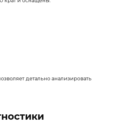
0 крат и оснащены:
 позволяет детально анализировать
гностики