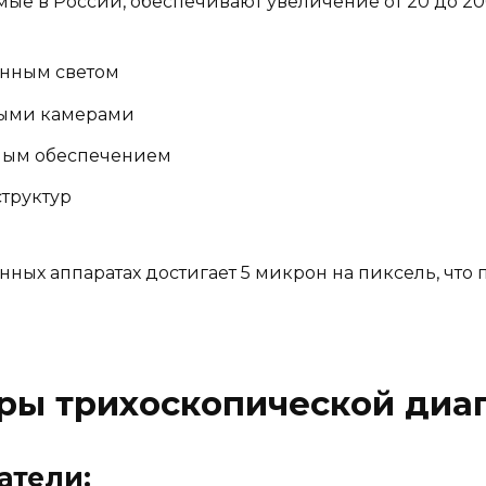
ые в России, обеспечивают увеличение от 20 до 20
нным светом
ыми камерами
ным обеспечением
труктур
нных аппаратах достигает 5 микрон на пиксель, что
ры трихоскопической диа
атели: