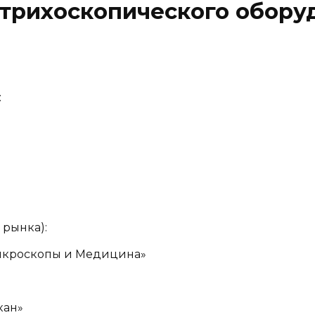
 трихоскопического обору
:
 рынка):
икроскопы и Медицина»
кан»