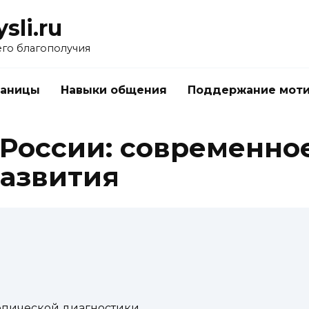
li.ru
его благополучия
раницы
Навыки общения
Поддержание мот
 России: современно
азвития
опической диагностики