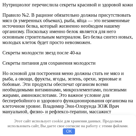
Нутрициолог перечислила секреты красивой и здоровой кожи
Правило №2. В рационе обязательно должны присутствовать
мясо (в умеренных объемах), рыба, яйца — это незаменимые
источники белка, который жизненно необходим нашему
организму. Поскольку именно белок является для него
основным строительным материалом. Без белка синтез новых,
молодых клеток будет просто невозможен.
Секреты молодости звезд после 40-ка
Секреты питания для сохранения молодости
Но основой для построения меню должны стать не мясо и
рыба, а овощи, фрукты, ягоды, зелень, орехи, зерновые и
бобовые. Эти продукты обеспечат организм всеми
необходимыми витаминами, микроэлементами, полезными
жирами, аминокислотами. Это важное условие для
бесперебойного и здорового функционирования организма на
клеточном уровне. Владимир Эни-Олорунда ЗОЖ Врач
мануальной, физио- и рефлексо-терапии, массажист
Этот сайт использует cookie для хранения данных. Продолжая
© 2026 MudryeMysli.ru
использовать сайт, Вы даете свое согласие на работу с этими файлами.
OK
dfcd2031f2f3ff4e