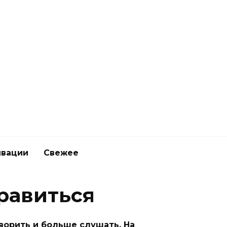
ивации
Свежее
равиться
ворить и больше слушать. На