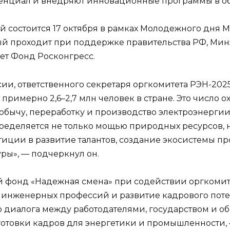
енциал и внедряют инновационные программы в об
 состоится 17 октября в рамках Молодежного дня 
рый проходит при поддержке правительства РФ, Мин
ет Фонд Росконгресс.
ии, ответственного секретаря оргкомитета РЭН-2025
римерно 2,6–2,7 млн человек в стране. Это число о
бычу, переработку и производство электроэнергии.
ределяется не только мощью природных ресурсов, 
тиции в развитие талантов, создание экосистемы п
ры», — подчеркнул он.
й фонд «Надежная смена» при содействии оргкоми
 инженерных профессий и развитие кадрового потен
о диалога между работодателями, государством и 
готовки кадров для энергетики и промышленности,