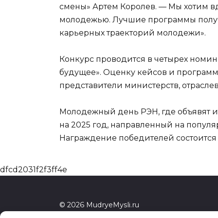
смены» Артем Королев. — Мы хотим в
молодежью. Лучшие программы получа
карьерных траекторий молодежи».
Конкурс проводится в четырех номина
будущее». Оценку кейсов и программ
представители министерств, отрасл
Молодежный день РЭН, где объявят 
на 2025 год, направленный на попул
Награждение победителей состоится 
dfcd2031f2f3ff4e
© 2026 MudryeMysli.ru