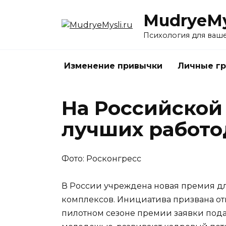
Перейти
MudryeMys
к
содержанию
Психология для ваш
Изменение привычки
Личные г
На Российской
лучших работо
Фото: Росконгресс
В России учреждена новая премия д
комплексов. Инициатива призвана от
пилотном сезоне премии заявки подал