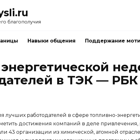
li.ru
его благополучия
раницы
Навыки общения
Поддержание мот
 энергетической нед
дателей в ТЭК — РБК
ля лучших работодателей в сфере топливно-энерге
метить достижения компаний в деле привлечения, 
и 43 организации из химической, атомной отраслей