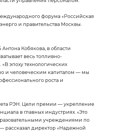
ласти управления персоналом.
Международного форума «Российская
энерго и правительства Москвы.
 Антона Кобякова, в области
хватывает весь топливно-
 «В эпоху технологических
но и человеческим капиталом — мы
рофессионального роста и
тета РЭН. Цели премии — укрепление
циала в главных индустриях. «Это
образовательными учреждениями по
 — рассказал директор «Надежной