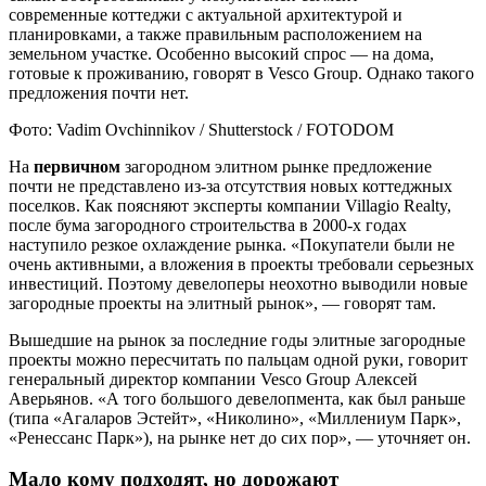
современные коттеджи с актуальной архитектурой и
планировками, а также правильным расположением на
земельном участке. Особенно высокий спрос — на дома,
готовые к проживанию, говорят в Vesco Group. Однако такого
предложения почти нет.
Фото: Vadim Ovchinnikov / Shutterstock / FOTODOM
На
первичном
загородном элитном рынке предложение
почти не представлено из-за отсутствия новых коттеджных
поселков. Как поясняют эксперты компании Villagio Realty,
после бума загородного строительства в 2000-х годах
наступило резкое охлаждение рынка. «Покупатели были не
очень активными, а вложения в проекты требовали серьезных
инвестиций. Поэтому девелоперы неохотно выводили новые
загородные проекты на элитный рынок», — говорят там.
Вышедшие на рынок за последние годы элитные загородные
проекты можно пересчитать по пальцам одной руки, говорит
генеральный директор компании Vesco Group Алексей
Аверьянов. «А того большого девелопмента, как был раньше
(типа «Агаларов Эстейт», «Николино», «Миллениум Парк»,
«Ренессанс Парк»), на рынке нет до сих пор», — уточняет он.
Мало кому подходят, но дорожают