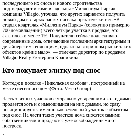
последующего их сноса и нового строительства
подтверждают и сами владельцы «Миллениум Парка» —
компания Villagio, уточняя, что других вариантов получить
новый дом в старых частях поселка практически нет. «В
старых кварталах «Миллениум Парка» (совокупно примерно
700 домовладений) всего четыре участка в продаже, это
фактически менее 1%. Покупатели сейчас подыскивают
современные дома, отвечающие последним архитектурным и
дизайнерским тенденциям, однако на вторичном рынке таких
объектов крайне мало», — отмечает директор по продажам
Villagio Realty Екатерина Крапивина.
Кто покупает элитку под снос
Коттедж в поселке «Никольская слобода», построенный на
месте снесенного дома(Фото: Vesco Group)
Часть элитных участков с морально устаревшими коттеджами
продается хоть и с имеющимися на них домами, но сразу
позиционируется именно как земельный участок с объектом
под снос. На части таких участков дома сносятся самими
собственниками и продаются уже освобожденными от
построек.