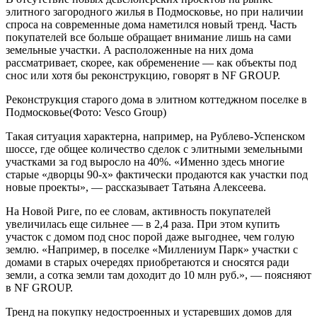
элитного загородного жилья в Подмосковье, но при наличии
спроса на современные дома наметился новый тренд. Часть
покупателей все больше обращает внимание лишь на сами
земельные участки. А расположенные на них дома
рассматривает, скорее, как обременение — как объекты под
снос или хотя бы реконструкцию, говорят в NF GROUP.
Реконструкция старого дома в элитном коттеджном поселке в
Подмосковье(Фото: Vesco Group)
Такая ситуация характерна, например, на Рублево-Успенском
шоссе, где общее количество сделок с элитными земельными
участками за год выросло на 40%. «Именно здесь многие
старые «дворцы 90-х» фактически продаются как участки под
новые проекты», — рассказывает Татьяна Алексеева.
На Новой Риге, по ее словам, активность покупателей
увеличилась еще сильнее — в 2,4 раза. При этом купить
участок с домом под снос порой даже выгоднее, чем голую
землю. «Например, в поселке «Миллениум Парк» участки с
домами в старых очередях приобретаются и сносятся ради
земли, а сотка земли там доходит до 10 млн руб.», — поясняют
в NF GROUP.
Тренд на покупку недостроенных и устаревших домов для