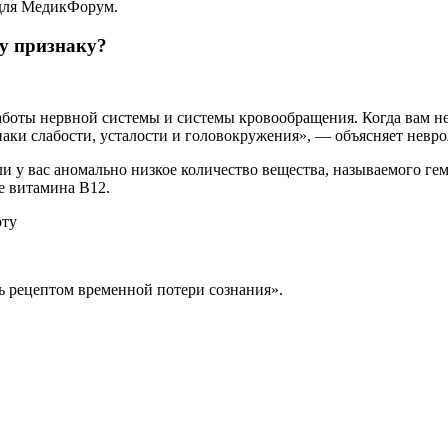
 для МедикФорум.
у признаку?
ты нервной системы и системы кровообращения. Когда вам не х
аки слабости, усталости и головокружения», — объясняет невро
или у вас аномально низкое количество вещества, называемого 
е витамина B12.
рту
ь рецептом временной потери сознания».