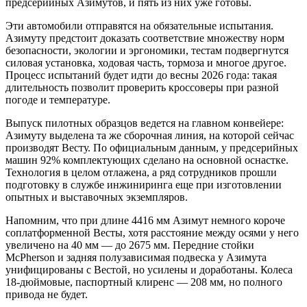
предсерийных Азимутов, и пять из них уже готовы.
Эти автомобили отправятся на обязательные испытания.
Азимуту предстоит доказать соответствие множеству норм
безопасности, экологии и эргономики, тестам подвергнутся
силовая установка, ходовая часть, тормоза и многое другое.
Процесс испытаний будет идти до весны 2026 года: такая
длительность позволит проверить кроссоверы при разной
погоде и температуре.
Выпуск пилотных образцов ведется на главном конвейере:
Азимуту выделена та же сборочная линия, на которой сейчас
производят Весту. По официальным данным, у предсерийных
машин 92% комплектующих сделано на основной оснастке.
Технология в целом отлажена, а ряд сотрудников прошли
подготовку в службе инжиниринга еще при изготовлении
опытных и выставочных экземпляров.
Напомним, что при длине 4416 мм Азимут немного короче
соплатформенной Весты, хотя расстояние между осями у него
увеличено на 40 мм — до 2675 мм. Передние стойки
McPherson и задняя полузависимая подвеска у Азимута
унифицированы с Вестой, но усилены и доработаны. Колеса
18-дюймовые, паспортный клиренс — 208 мм, но полного
привода не будет.