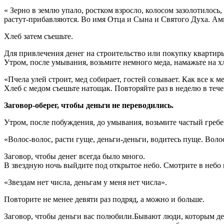
« Зерно в землю упало, ростком взросло, колосом зазолотилось,
растут-прибавляются. Во имя Отца и Сына и Святого Духа. Ам
Хлеб затем съешьте.
Для привлечения денег на строительство или покупку квартир
Утром, после умывания, возьмите немного меда, намажьте на хл
«Пчела улей строит, мед собирает, гостей созывает. Как все к м
Хлеб с медом съешьте натощак. Повторяйте раз в неделю в теч
Заговор-оберег, чтобы деньги не переводились.
Утром, после побуждения, до умывания, возьмите частый гребе
«Волос-волос, расти гуще, деньги-деньги, водитесь пуще. Волос
Заговор, чтобы денег всегда было много.
В звездную ночь выйдите под открытое небо. Смотрите в небо 
«Звездам нет числа, деньгам у меня нет числа».
Повторите не менее девяти раз подряд, а можно и больше.
Заговор, чтобы деньги вас полюбили.Бывают люди, которым ден