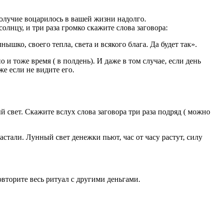
ополучие воцарилось в вашей жизни надолго.
олнцу, и три раза громко скажите слова заговора:
ышко, своего тепла, света и всякого блага. Да будет так».
и тоже время ( в полдень). И даже в том случае, если день
же если не видите его.
 свет. Скажите вслух слова заговора три раза подряд ( можно
стали. Лунный свет денежки пьют, час от часу растут, силу
овторите весь ритуал с другими деньгами.