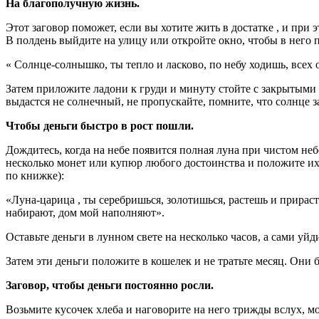
На благополучную жизнь.
Этот заговор поможет, если вы хотите жить в достатке , и при
В полдень выйдите на улицу или откройте окно, чтобы в него п
« Солнце-солнышко, ты тепло и ласково, по небу ходишь, всех о
Затем приложите ладони к груди и минуту стойте с закрытыми г
выдастся не солнечный, не пропускайте, помните, что солнце за
Чтобы деньги быстро в рост пошли.
Дождитесь, когда на небе появится полная луна при чистом неб
несколько монет или купюр любого достоинства и положите их н
по книжке):
«Луна-царица , ты серебришься, золотишься, растешь и прираст
набирают, дом мой наполняют».
Оставьте деньги в лунном свете на несколько часов, а сами уйд
Затем эти деньги положите в кошелек и не тратьте месяц. Они б
Заговор, чтобы деньги постоянно росли.
Возьмите кусочек хлеба и наговорите на него трижды вслух, м