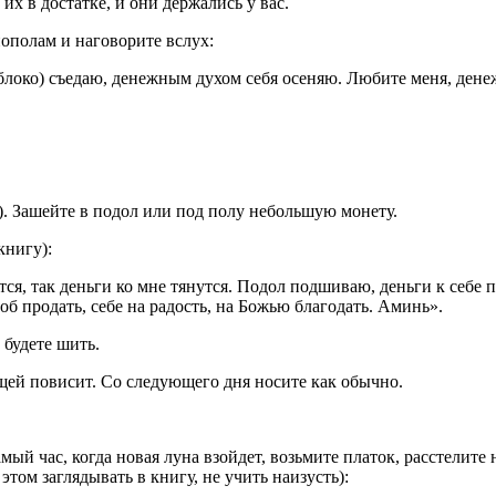
их в достатке, и они держались у вас.
пополам и наговорите вслух:
блоко) съедаю, денежным духом себя осеняю. Любите меня, денеж
д.). Зашейте в подол или под полу небольшую монету.
книгу):
ется, так деньги ко мне тянутся. Подол подшиваю, деньги к себе
об продать, себе на радость, на Божью благодать. Аминь».
 будете шить.
ещей повисит. Со следующего дня носите как обычно.
ый час, когда новая луна взойдет, возьмите платок, расстелите н
этом заглядывать в книгу, не учить наизусть):