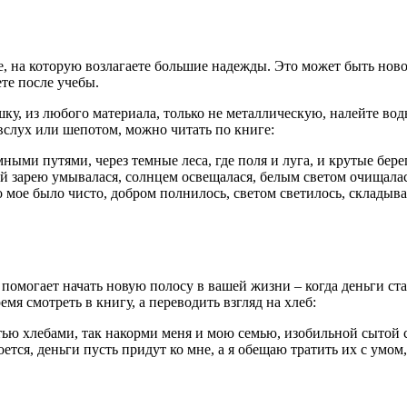
те, на которую возлагаете большие надежды. Это может быть нов
ете после учебы.
у, из любого материала, только не металлическую, налейте воды.
вслух или шепотом, можно читать по книге:
ными путями, через темные леса, где поля и луга, и крутые бере
дой зарею умывалася, солнцем освещалася, белым светом очищалас
о мое было чисто, добром полнилось, светом светилось, складыв
н помогает начать новую полосу в вашей жизни – когда деньги ст
емя смотреть в книгу, а переводить взгляд на хлеб:
ю хлебами, так накорми меня и мою семью, изобильной сытой сд
ется, деньги пусть придут ко мне, а я обещаю тратить их с умом