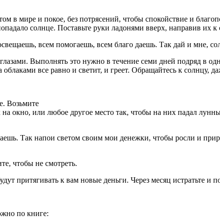
 этом в мире и покое, без потрясений, чтобы спокойствие и благ
опадало солнце. Поставьте руки ладонями вверх, направив их к с
свещаешь, всем помогаешь, всем благо даешь. Так дай и мне, солн
лазами. Выполнять это нужно в течение семи дней подряд в одно 
 облаками все равно и светит, и греет. Обращайтесь к солнцу, да
е. Возьмите
а окно, или любое другое место так, чтобы на них падал лунный
аешь. Так напои светом своим мои денежки, чтобы росли и прира
ите, чтобы не смотреть.
удут притягивать к вам новые деньги. Через месяц истратьте и п
ожно по книге: