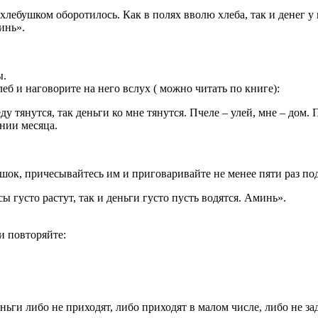
 хлебушком оборотилось. Как в полях вволю хлеба, так и денег у
инь».
ы.
еб и наговорите на него вслух ( можно читать по книге):
еду тянутся, так деньги ко мне тянутся. Пчеле – улей, мне – дом.
ении месяца.
шок, причесывайтесь им и приговаривайте не менее пяти раз по
ы густо растут, так и деньги густо пусть водятся. Аминь».
и повторяйте:
ьги либо не приходят, либо приходят в малом числе, либо не за