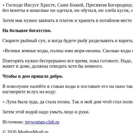
« Господи Иисусе Христе, Сыне Божий, Пресвятая Богородице, 
без монеты в кошельке ни одеться, ни обуться, ни хлеба кусок,
Затем мак нужно завязать в платок и хранить в потайном месте 
На большое богатство.
Сварите рыбный суп, и когда будете рыбу разделывать и варить
«Велики земные воды, полны ими моря-океаны. Сколько воды в 
Повторять нужно беспрерывно все время, пока готовите. Надо, ч
живет в доме, должны отведать хотя бы немного.
Чтобы в дом пришло добро.
В новолуние налейте в стакан воды и поставьте его на окно так
наговорите вслух на воду:
« Луна была худа, да стала полна. Так и мой дом чтоб стал пол
Затем этой водой надо умыть лицо и руки.
Источник:
mywoman-club.ru
© 2026 MudryeMysli.ru