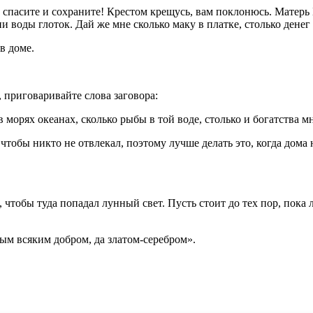
спасите и сохраните! Крестом крещусь, вам поклонюсь. Матерь 
 ни воды глоток. Дай же мне сколько маку в платке, столько дене
в доме.
, приговаривайте слова заговора:
морях океанах, сколько рыбы в той воде, столько и богатства м
тобы никто не отвлекал, поэтому лучше делать это, когда дома н
, чтобы туда попадал лунный свет. Пусть стоит до тех пор, пока
ным всяким добром, да златом-серебром».