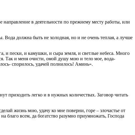
ое направление в деятельности по прежнему месту работы, или
 Вода должна быть не холодная, но и не очень теплая, а лучше
га, и пески, и камушки, и сыра земля, и светлые небеса. Много
я. Так и меня очисти, омой душу мою и тело мое, вода-
алось- спорилось, удачей полнилось! Аминь».
анут приходить легко и в нужных количествах. Заговор читать
елай жизнь мою, удачу ко мне поверни, горе – злочастье от
, на благо всем, да богатство разумно приумножать, Господа