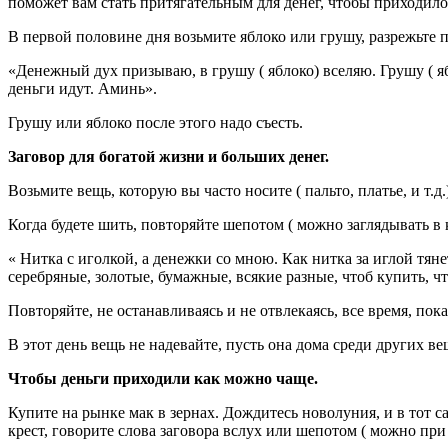
поможет вам стать притягательным для денег, чтобы приходило 
В первой половине дня возьмите яблоко или грушу, разрежьте 
«Денежный дух призываю, в грушу ( яблоко) вселяю. Грушу ( я
деньги идут. Аминь».
Грушу или яблоко после этого надо съесть.
Заговор для богатой жизни и больших денег.
Возьмите вещь, которую вы часто носите ( пальто, платье, и т.
Когда будете шить, повторяйте шепотом ( можно заглядывать в 
« Нитка с иголкой, а денежки со мною. Как нитка за иглой тян
серебряные, золотые, бумажные, всякие разные, чтоб купить, чт
Повторяйте, не останавливаясь и не отвлекаясь, все время, пока
В этот день вещь не надевайте, пусть она дома среди других в
Чтобы деньги приходили как можно чаще.
Купите на рынке мак в зернах. Дождитесь новолуния, и в тот сам
крест, говорите слова заговора вслух или шепотом ( можно при 