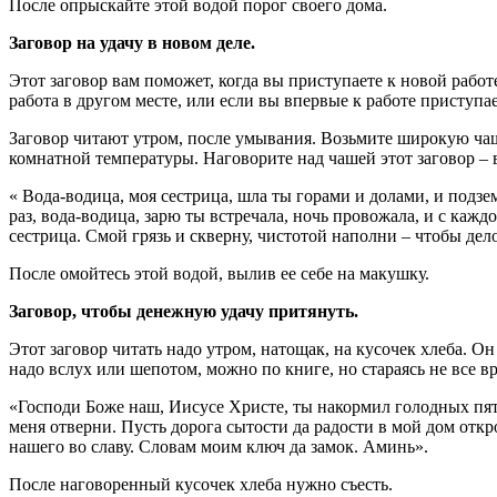
После опрыскайте этой водой порог своего дома.
Заговор на удачу в новом деле.
Этот заговор вам поможет, когда вы приступаете к новой рабо
работа в другом месте, или если вы впервые к работе приступа
Заговор читают утром, после умывания. Возьмите широкую чашк
комнатной температуры. Наговорите над чашей этот заговор – 
« Вода-водица, моя сестрица, шла ты горами и долами, и подзем
раз, вода-водица, зарю ты встречала, ночь провожала, и с каж
сестрица. Смой грязь и скверну, чистотой наполни – чтобы дел
После омойтесь этой водой, вылив ее себе на макушку.
Заговор, чтобы денежную удачу притянуть.
Этот заговор читать надо утром, натощак, на кусочек хлеба. О
надо вслух или шепотом, можно по книге, но стараясь не все вр
«Господи Боже наш, Иисусе Христе, ты накормил голодных пять
меня отверни. Пусть дорога сытости да радости в мой дом откро
нашего во славу. Словам моим ключ да замок. Аминь».
После наговоренный кусочек хлеба нужно съесть.