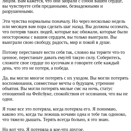
лицом. Вам кажется, что они забрали с собой вашей сердце,
вы чувствуете себя преданными, безнадежными и
разрушенными.
Эти чувства нормальны поначалу. Но через несколько недель
или месяцев вам пора сделать шаг назад. Вы должны осознать,
что потеряв таких людей, которые вас обижали, которые были
неосторожны с вашим сердцем, вы только выиграли. Вы
выиграли свою свободу, радость, мир и покой в душе.
Потому перестаньте вести себя так, словно вы теряете что-то
ценное, перестаньте давать ему/ей такую силу. Соберитесь,
сложите свое сердце по кусочкам и говорите себе каждый
день, что это не потеря, а победа.
Да, вы могли многое потерять с их уходом. Вы могли потерять
воспоминания, совместные мечты о будущем, утренние
объятия. Вы могли потерять милые смс на ночь, статус
отношений на Фейсбуке, спокойствия от осознания, что вы не
одни.
Я тоже все это потеряла, когда потеряла его. Я понимаю,
каково это, когда ты лежишь ночами одна и тебе так одиноко,
что тяжело дышать. Терять всегда больно, я это знаю.
Но вот что. Я потеряла и кое-что другое.