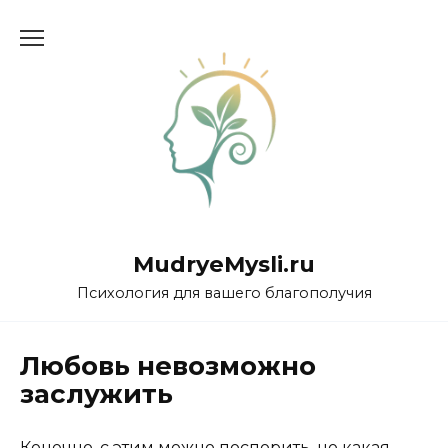
Перейти
к
содержанию
MudryeMysli.ru
Психология для вашего благополучия
Любовь невозможно
заслужить
Конечно, с этим можно поспорить, но какая