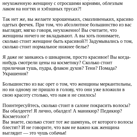
неухоженную женщину с отросшими корнями, облезлым
лаком на ногтях и хэбэшных трусах?!
Так нет же, вы желаете хорошеньких, смазливеньких, красиво
одетых феечек. При том, что абсолютное большинство из вас
выглядят, мягко говоря, неухоженно! Вы считаете, что
женщины ничего не вкладывают. А вы хоть понимаете,
сколько стоит женщине быть красивой?! Задумывались о том,
сколько стоит нормальное нижнее белье?
Я даже не заикаюсь о шикарном, просто красивое! Вы когда-
нибудь смотрели цены на косметику? Сколько стоит
приличная тушь, пудра, флакон духов? Тени? Помада?
Украшения?
Большинство из вас орет о том, что женщины меркантильны,
но ни одному не пришло в голову, что они уже вложили в
свою красоту столько, что нам и не снилось!
Поинтересуйтесь, сколько стоит в салоне покрасить волосы?
Вы обалдеете! Я лично, обалдел! А маникюр? Педикюр?
Косметолог?
Вы знаете, сколько стоит тот же шампунь, от которого волосы
блестят? И не говорите, что вам не важно как женщина
выглядит — это чушь собачья!