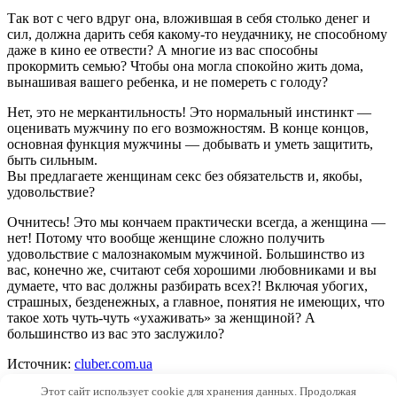
Так вот с чего вдруг она, вложившая в себя столько денег и
сил, должна дарить себя какому-то неудачнику, не способному
даже в кино ее отвести? А многие из вас способны
прокормить семью? Чтобы она могла спокойно жить дома,
вынашивая вашего ребенка, и не помереть с голоду?
Нет, это не меркантильность! Это нормальный инстинкт —
оценивать мужчину по его возможностям. В конце концов,
основная функция мужчины — добывать и уметь защитить,
быть сильным.
Вы предлагаете женщинам секс без обязательств и, якобы,
удовольствие?
Очнитесь! Это мы кончаем практически всегда, а женщина —
нет! Потому что вообще женщине сложно получить
удовольствие с малознакомым мужчиной. Большинство из
вас, конечно же, считают себя хорошими любовниками и вы
думаете, что вас должны разбирать всех?! Включая убогих,
страшных, безденежных, а главное, понятия не имеющих, что
такое хоть чуть-чуть «ухаживать» за женщиной? А
большинство из вас это заслужило?
Источник:
cluber.com.ua
Этот сайт использует cookie для хранения данных. Продолжая
© 2026 MudryeMysli.ru