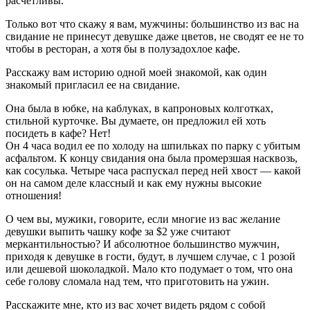
расчетливы.
Только вот что скажу я вам, мужчины: большинство из вас на
свидание не принесут девушке даже цветов, не сводят ее не то
чтобы в ресторан, а хотя бы в полузадохлое кафе.
Расскажу вам историю одной моей знакомой, как один
знакомый пригласил ее на свидание.
Она была в юбке, на каблуках, в капроновых колготках,
стильной курточке. Вы думаете, он предложил ей хоть
посидеть в кафе? Нет!
Он 4 часа водил ее по холоду на шпильках по парку с убитым
асфальтом. К концу свидания она была промерзшая насквозь,
как сосулька. Четыре часа распускал перед ней хвост — какой
он на самом деле классный и как ему нужны высокие
отношения!
О чем вы, мужики, говорите, если многие из вас желание
девушки выпить чашку кофе за $2 уже считают
меркантильностью? И абсолютное большинство мужчин,
приходя к девушке в гости, будут, в лучшем случае, с 1 розой
или дешевой шоколадкой. Мало кто подумает о том, что она
себе голову сломала над тем, что приготовить на ужин.
Расскажите мне, кто из вас хочет видеть рядом с собой