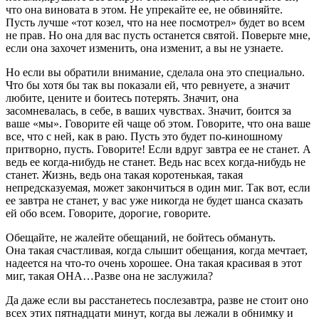
что она виновата в этом. Не упрекайте ее, не обвиняйте.
Пусть лучше «тот козел, что на нее посмотрел» будет во всем
не прав. Но она для вас пусть останется святой. Поверьте мне,
если она захочет изменить, она изменит, а вы не узнаете.
Но если вы обратили внимание, сделала она это специально.
Что бы хотя бы так вы показали ей, что ревнуете, а значит
любите, цените и боитесь потерять. Значит, она
засомневалась, в себе, в ваших чувствах. Значит, боится за
ваше «мы». Говорите ей чаще об этом. Говорите, что она ваше
все, что с ней, как в раю. Пусть это будет по-киношному
притворно, пусть. Говорите! Если вдруг завтра ее не станет. А
ведь ее когда-нибудь не станет. Ведь нас всех когда-нибудь не
станет. Жизнь, ведь она такая коротенькая, такая
непредсказуемая, может закончиться в один миг. Так вот, если
ее завтра не станет, у вас уже никогда не будет шанса сказать
ей обо всем. Говорите, дорогие, говорите.
Обещайте, не жалейте обещаний, не бойтесь обмануть.
Она такая счастливая, когда слышит обещания, когда мечтает,
надеется на что-то очень хорошее. Она такая красивая в этот
миг, такая ОНА…Разве она не заслужила?
Да даже если вы расстанетесь послезавтра, разве не стоит оно
всех этих пятнадцати минут, когда вы лежали в обнимку и