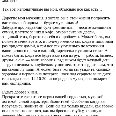
хватает?
Так вот, непонятливые вы мои, объясняю всё как есть…
Дорогие мои мужчины, я хотела бы в этой жизни попросить
вас только об одном — будьте мужчинами!
Забудьте про недавний бунт феминизма — носите женщинам
сумки, платите за них в кафе, открывайте им двери,
защищайте их, берите на себя их проблемы. Может быть, вы
поймете зачем все это, и почему именно вы, когда в тысячный
раз придете домой, а там все так уютненько полотенчики
ваши разного цвета в ванной, тарелочка с ужином стоит. А
может быть, когда все будет валиться из рук — работа, бизнес,
друзья, а она — ваша хорошая, рядышком будет каждый день
— руки целовать, клубочком у ног лежать и твердить вам, что
вы самый лучший. А может быть, когда вы увидите, сколько
здоровья и нервов она потеряла, нося под сердцем ваше дитя,
или когда после 12-16-20 часов родов в муках, она подарит
вам наследника.
Будьте добрее к ней.
Прекратите трепать ее нервы вашей гордостью, мужской
логикой, силой характера. Звоните ей. Особенно когда вы
поругались, звоните ей. Если бы вы только видели, как горько
она плачет после того, как вы бросили трубку, хлопнули
дверью. Нет, не так красиво она плачет, как в фильмах