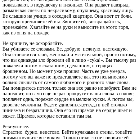
показывают, в подушечку и тихонько. Она рыдает навзрыд,
размазывая слезы по некрасивому, опухшему, красному лицу.
Ее слышно на улице, в соседней квартире. Она воет от боли,
которую причиняете ей вы. Звоните ей, возвращайтесь,
приезжайте. Хватайте ее на руки и выносите из этого горя,
как из огня на пожаре.
Не кричите, не оскорбляйте.
Вы убиваете ее словами. Ее, добрую, нежную, настоящую.
Она становится злой, жестокой и мстительной, просто потому,
что вы однажды зло бросили ей в лицо «сykа!». Вы тысячу раз
пожалели потом о сказанном, сделанном, в сердцах
брошенном. Но момент уже прошел. Часть ее уже умерла,
потому что вы даже не представляете как это невыносимо
больно слышать от самого любимого и родного злые слова.
Вы помиритесь потом, только она все равно не забудет. Вам не
напомнит, но сама еще не раз прокрутит ваши слова в голове,
поплачет одна, порежет сердце на мелкие куски. А потом вы,
дорогие мужчины, будете удивляться,откуда в ней столько
цинизма и безразличия. Она его из шрамов на сердце шьет и
вяжет. Шрамов, которые оставили там вы.
Ревнуйте ее.
Страстно, бурно, неистово. Бейте кулаками в стены, топайте
ногами,крушите все вокруг. Только никогда не говорите ей,