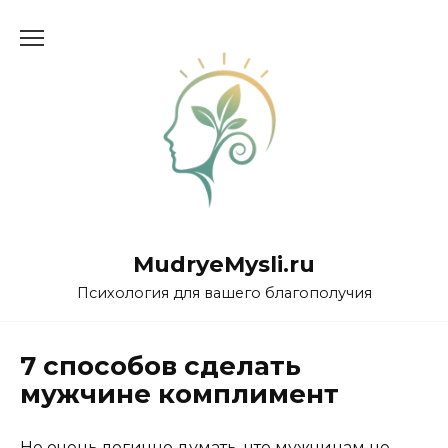
Перейти
к
содержанию
MudryeMysli.ru
Психология для вашего благополучия
7 способов сделать
мужчине комплимент
Не очень логично думать, что мужчинам не